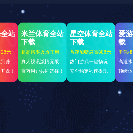
斯洛特对球队表现的看法，从机会把握、战术执行、心理素质以
握的重要性
机会是决定胜负的关键因素之一。斯洛特指出，尽管球队在比赛
效地转化为得分。这种现象不仅使得球队错失了领先优势，也增
的球队应该具备高效的进攻能力，而这依赖于球员们在关键时刻
在这场比赛中，球员们似乎都显得过于紧张，面对门前空档时频
而是长期训练和比赛经验积累不足所导致。斯洛特表示，他会加
握机会的能力，以避免类似问题再次发生。
行与配合
术执行也是影响比赛结果的重要因素。在赛后采访中，斯洛特提