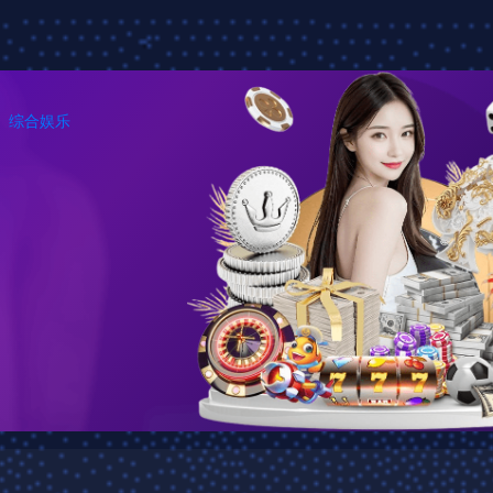
App
关于我们
体育看点
球体育盛事
门体育项目。
容实时更新
。