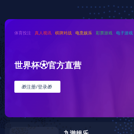
mk国际体育
带您畅享全
专业平台，数据精准，
高清直播
覆盖热
聚焦足球、篮球、电竞等赛事，
每日内
极速访问
下载APP