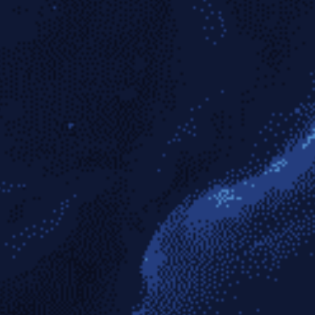
也是提高心理素质的重要环节。通过模拟压力环境，让球员提前
面临困难局势时，不至于慌乱，而是能够从容应对。
望与调整方向
不少遗憾，但斯洛特依然充满信心，他相信通过积极调整和改进
结完本场失败经验后，他计划进行一系列针对性的改动，以增强
练，提高队伍整体技能水平，从基础入手，让每个队员都能有效
分析工具，对每场比赛进行深入剖析，从而发现问题所在，并制
力建设，让每位成员明白自身责任，共同为胜利努力。此外，还
队竞争力。在这样全面调整下，相信未来会有更加出色的发展趋
暴露出的诸多问题，是推动成长的重要契机。斯洛特意识到，加