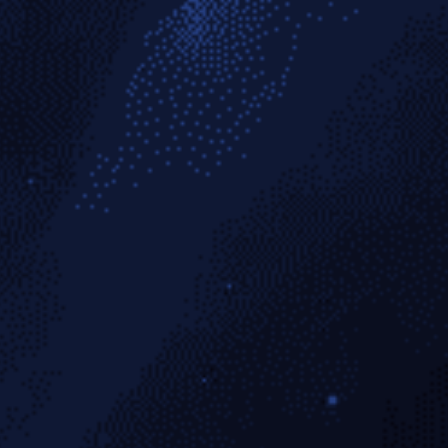
一条必经之路。他坚信，只要全体成员齐心协力，就一定能够克
nging the situation is, resilience and continuous improveme
ess. 只有通过不断反思总结，我们才能迈向新的高度，为下一阶段的发