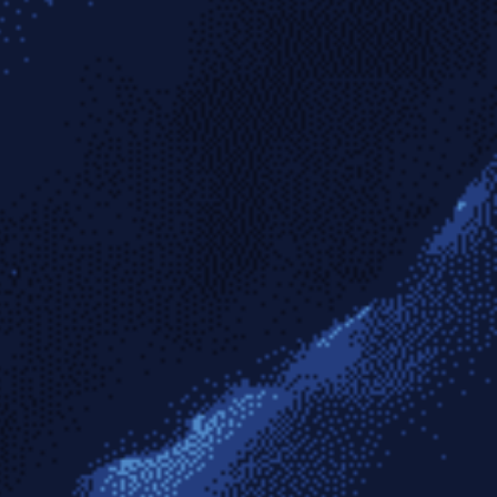
也难以达到预期效果。
然而，本场比赛中，多
训练来提升整体配合
事或关键时刻，一名运
因紧张情绪而产生失
理事物能力。同时，要