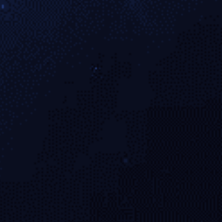
服困难，实现突破。
nt will ultimately
展奠定坚实基础.
下一篇：
总决赛对阵概率分析雷霆绿军领先